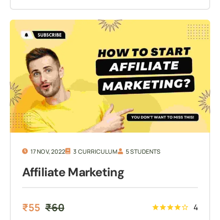
17 NOV, 2022
3 CURRICULUM
5 STUDENTS
Affiliate Marketing
₹
55
₹
60
4