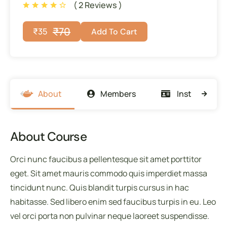
( 2 Reviews )
₹
70
₹
35
Add To Cart
About
Members
Instructors
About Course
Orci nunc faucibus a pellentesque sit amet porttitor
eget. Sit amet mauris commodo quis imperdiet massa
tincidunt nunc. Quis blandit turpis cursus in hac
habitasse. Sed libero enim sed faucibus turpis in eu. Leo
vel orci porta non pulvinar neque laoreet suspendisse.