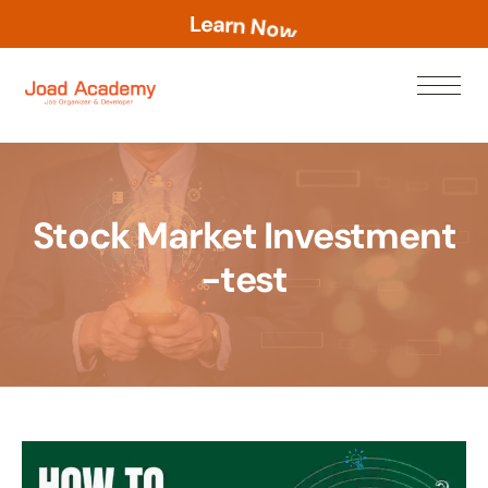
L
e
a
r
n
N
o
w
Stock Market Investment
-test