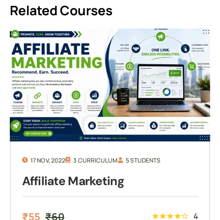
Related Courses
17 NOV, 2022
3 CURRICULUM
5 STUDENTS
Affiliate Marketing
₹
55
₹
60
4