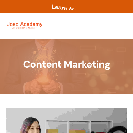
L
e
a
r
n
N
o
w
Content Marketing