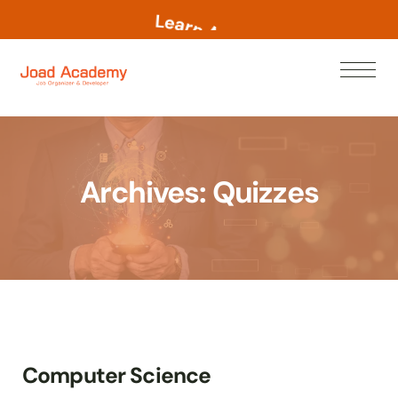
L
e
a
r
n
N
o
w
Archives:
Quizzes
Computer Science